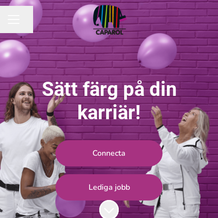
Dela sidan
KARRIÄRMENY
Sätt färg på din
karriär!
Connecta
Lediga jobb
Skrolla för mer innehåll